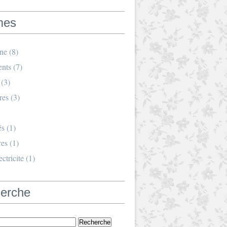
mes
ine
(8)
nts
(7)
(3)
res
(3)
és
(1)
res
(1)
ctricite
(1)
erche