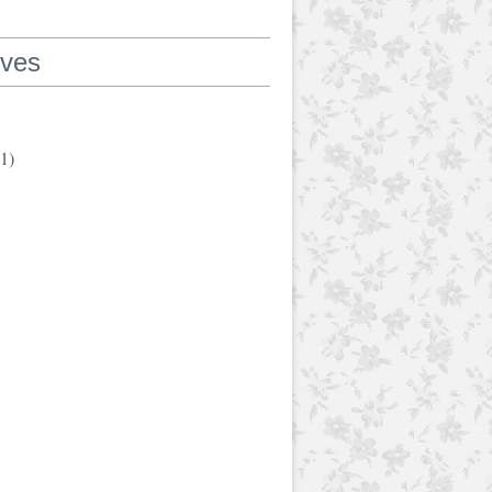
ives
1)