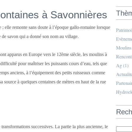
Fontaines à Savonnières
Thè
e ; elle remonte sans doute à l’époque gallo-romaine lorsque
Patrimo
que de savon qui a donné son nom au village.
Evèneme
Moulins
ont apparus en Europe vers le 12ème siècle, les moulins à
Rencont
ifficulté pour maîtriser les puissants cours d’eau, tels que
Ag
(1)
temps anciens, à l’équipement des petits ruisseaux comme
Actualit
 sa source à quelques centaines de mètres en haut de la rue
Partenai
Hydroele
Rech
e transformations successives. La partie la plus ancienne, le