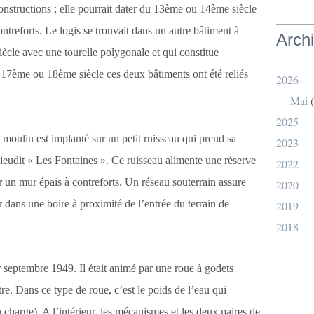
onstructions ; elle pourrait dater du 13ème ou 14ème siècle
ntreforts. Le logis se trouvait dans un autre bâtiment à
Arch
ècle avec une tourelle polygonale et qui constitue
u 17ème ou 18ème siècle ces deux bâtiments ont été reliés
2026
Mai
(
2025
 moulin est implanté sur un petit ruisseau qui prend sa
2023
lieudit « Les Fontaines ». Ce ruisseau alimente une réserve
2022
 un mur épais à contreforts. Un réseau souterrain assure
2020
r dans une boire à proximité de l’entrée du terrain de
2019
2018
 septembre 1949. Il était animé par une roue à godets
e. Dans ce type de roue, c’est le poids de l’eau qui
n charge). A l’intérieur, les mécanismes et les deux paires de