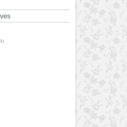
ives
1)