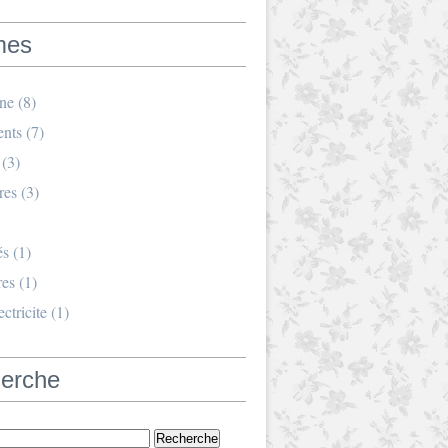
mes
ine
(8)
nts
(7)
(3)
res
(3)
és
(1)
res
(1)
ctricite
(1)
erche