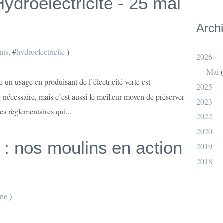
droélectricité - 25 mai
Arch
nts
, #
hydroelectricite
)
2026
Mai
(
 un usage en produisant de l’électricité verte est
2025
, nécessaire, mais c’est aussi le meilleur moyen de préserver
2023
es règlementaires qui...
2022
2020
: nos moulins en action
2019
2018
ine
)