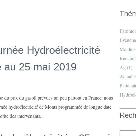
Thè
Patrimo
Evèneme
urnée Hydroélectricité
Moulins
Rencont
 au 25 mai 2019
Ag
(1)
Actualit
Partenai
Hydroele
se du prix du gasoil prévues un peu partout en France, nous
urnée hydroélectricité de Monts programmée de longue date
Rech
ité des intervenants...