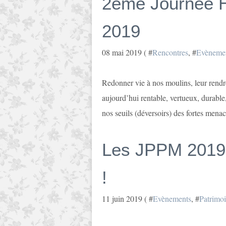
2ème Journée Hy
2019
08 mai 2019 ( #
Rencontres
, #
Evèneme
Redonner vie à nos moulins, leur rendre
aujourd’hui rentable, vertueux, durable
nos seuils (déversoirs) des fortes menac
Les JPPM 2019 
!
11 juin 2019 ( #
Evènements
, #
Patrimo