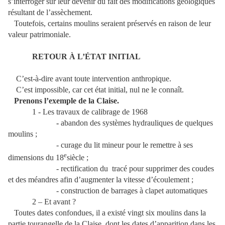
s’interroger sur leur devenir du fait des modifications géologiques
résultant de l’assèchement.
Toutefois, certains moulins seraient préservés en raison de leur
valeur patrimoniale.
RETOUR À L’ÉTAT INITIAL
C’est-à-dire avant toute intervention anthropique.
C’est impossible, car cet état initial, nul ne le connaît.
Prenons l’exemple de la Claise.
1 - Les travaux de calibrage de 1968
-
abandon des systèmes hydrauliques de quelques
moulins ;
- curage du lit mineur pour le remettre à ses
e
dimensions du 18
siècle ;
- rectification du
tracé pour supprimer des coudes
et des méandres afin d’augmenter la vitesse d’écoulement ;
- construction de barrages à clapet automatiques
2 – Et avant ?
Toutes dates confondues, il a existé vingt six moulins dans la
partie tourangelle de la Claise, dont les dates d’apparition dans les