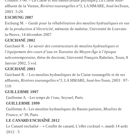
Couderc J.-M. – La Claise et son bassin (étude physique), La Claise sous-
affluent de la Vienne,
Rivières tourangelles n°3,
LA SIMARE, Joué-lesTours,
2003 :5-20.
ESCHUNG 2007
Eschung M. –
Guide pour la réhabilitation des moulins hydrauliques en vue
de la production d’électricité,
mémoire de maîtrise, Université de Louvain-
la-Neuve, 14 décembre 2007.
GUICHANÉ 2002
Guichané R. –
Le savoir des constructeurs de moulins hydrauliques et
l’équipement des cours d’eau en Touraine du Moyen-Âge à l’époque
subcontemporaine
, thèse de doctorat, Université François Rabelais, Tours, 8
Janvier 2002, 5 vol.
GUICHANÉ 2003
Guichané R. – Les moulins hydrauliques de la Claise tourangelle et de ses
affluents,
Rivières tourangelles n°3,
LA SIMARE, Joué-les-Tours, 2003 : 97-
110.
GUILLERME 1997
Guillerme A. -
Les temps de l’eau
, Seyssel, Paris.
GUILLERME 1999
Guillerme A.- Les moulins hydrauliques du Bassin parisien,
Moulins de
France
, n° 39, Paris.
LE CANARD ENCHAÎNÉ 2012
Le Canard enchaîné – « Conflit de canard, L’effet cocktail », mardi 14 août
2012 : 5.