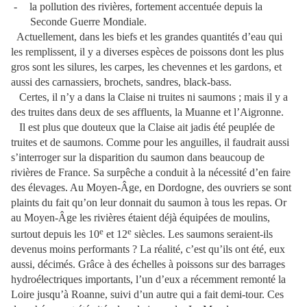
-
la pollution des rivières, fortement accentuée depuis la
Seconde Guerre Mondiale.
Actuellement, dans les biefs et les grandes quantités d’eau qui
les remplissent, il y a diverses espèces de poissons dont les plus
gros sont les silures, les carpes, les chevennes et les gardons, et
aussi des carnassiers, brochets, sandres, black-bass.
Certes, il n’y a dans la Claise ni truites ni saumons ; mais il y a
des truites dans deux de ses affluents, la Muanne et l’Aigronne.
Il est plus que douteux que la Claise ait jadis été peuplée de
truites et de saumons. Comme pour les anguilles, il faudrait aussi
s’interroger sur la disparition du saumon dans beaucoup de
rivières de France. Sa surpêche a conduit à la nécessité d’en faire
des élevages. Au Moyen-Âge, en Dordogne, des ouvriers se sont
plaints du fait qu’on leur donnait du saumon à tous les repas. Or
au Moyen-Âge les rivières étaient déjà équipées de moulins,
e
e
surtout depuis les 10
et 12
siècles. Les saumons seraient-ils
devenus moins performants ? La réalité, c’est qu’ils ont été, eux
aussi, décimés. Grâce à des échelles à poissons sur des barrages
hydroélectriques importants, l’un d’eux a récemment remonté la
Loire jusqu’à Roanne, suivi d’un autre qui a fait demi-tour. Ces