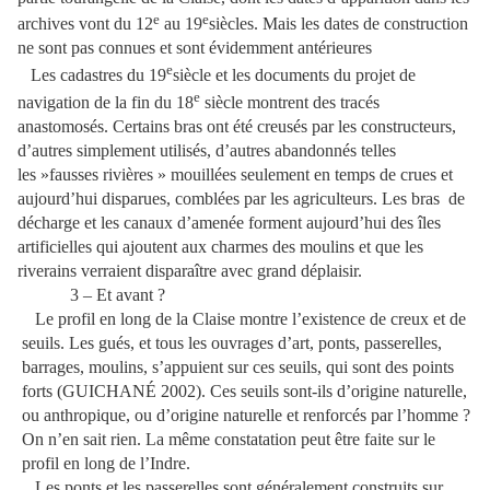
e
e
archives vont du 12
au 19
siècles. Mais les dates de construction
ne sont pas connues et sont évidemment antérieures
e
Les cadastres du 19
siècle et les documents du projet de
e
navigation de la fin du 18
siècle montrent des tracés
anastomosés. Certains bras ont été creusés par les constructeurs,
d’autres simplement utilisés, d’autres abandonnés telles
les »fausses rivières » mouillées seulement en temps de crues et
aujourd’hui disparues, comblées par les agriculteurs. Les bras
de
décharge et les canaux d’amenée forment aujourd’hui des îles
artificielles qui ajoutent aux charmes des moulins et que les
riverains verraient disparaître avec grand déplaisir.
3 – Et avant ?
Le profil en long de la Claise montre l’existence de creux et de
seuils. Les gués, et tous les ouvrages d’art, ponts, passerelles,
barrages, moulins, s’appuient sur ces seuils, qui sont des points
forts (GUICHANÉ 2002). Ces seuils sont-ils d’origine naturelle,
ou anthropique, ou d’origine naturelle et renforcés par l’homme ?
On n’en sait rien. La même constatation peut être faite sur le
profil en long de l’Indre.
Les ponts et les passerelles sont généralement construits sur