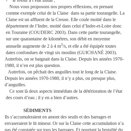
-
le retour à l’état initial ;
Nous vous proposons nos propres réflexions, en prenant
comme exemple celui de la Claise
dans sa partie tourangelle. La
Claise est un affluent de la Creuse. Elle coule moitié dans le
département de l’Indre, moitié dans celui d’Indre-et-Loire donc
en Touraine (COUDERC 2003). Dans cette partie tourangelle,
sur une quarantaine de kilomètres, son débit en moyenne
3
annuelle augmente de 2 à 4 m
/s, et elle a été équipée toutes
dates confondues de vingt six moulins (GUICHANÉ 2003).
Autrefois, on se baignait dans la Claise. Depuis les années 1970-
1980, il n’en est plus question.
Autrefois, on pêchait des anguilles tout le long de la Claise.
Depuis les années 1970-1980, il n’y a plus, ou presque plus,
d’anguilles.
Ce sont là deux aspects immédiats de la détérioration de l’état
des cours d’eau ; il y en a bien d’autres.
SÉDIMENTS
Ils s’accumuleraient en amont des seuils et des barrages et
envaseraient le lit mineur. Or sur la Claise cette accumulation n’a
pas été constatée sur tous les barrages. Et pourtant la brutalité du