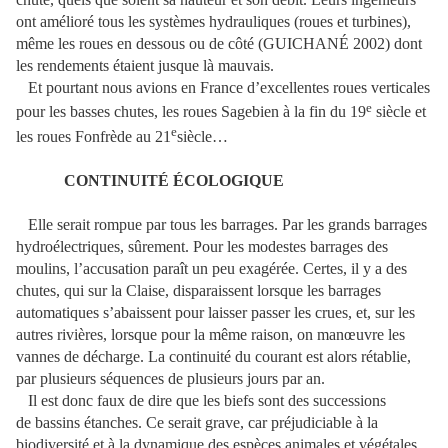
ont amélioré tous les systèmes hydrauliques (roues et turbines),
même les roues en dessous ou de côté (GUICHANÉ 2002) dont
les rendements étaient jusque là mauvais.
Et pourtant nous avions en France d’excellentes roues verticales
e
pour les basses chutes, les roues Sagebien à la fin du 19
siècle et
e
les roues Fonfrède au 21
siècle…
CONTINUITÉ ÉCOLOGIQUE
Elle serait rompue par tous les barrages. Par les grands barrages
hydroélectriques, sûrement. Pour les modestes barrages des
moulins, l’accusation paraît un peu exagérée. Certes, il y a des
chutes, qui sur la Claise, disparaissent lorsque les barrages
automatiques s’abaissent pour laisser passer les crues, et, sur les
autres rivières, lorsque pour la même raison, on manœuvre les
vannes de décharge. La continuité du courant est alors rétablie,
par plusieurs séquences de plusieurs jours par an.
Il est donc faux de dire que les biefs sont des successions
de bassins étanches. Ce serait grave, car préjudiciable à la
biodiversité et à la dynamique des espèces animales et végétales