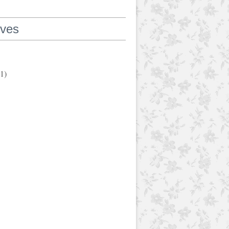
ives
1)