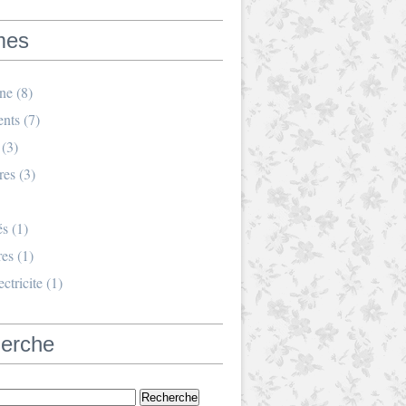
mes
ine
(8)
nts
(7)
(3)
res
(3)
és
(1)
res
(1)
ctricite
(1)
erche