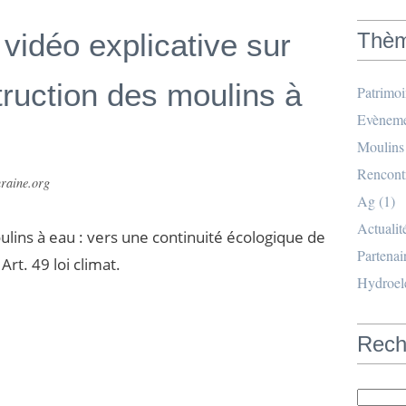
 vidéo explicative sur
Thè
struction des moulins à
Patrimo
Evèneme
Moulins
Rencont
raine.org
Ag
(1)
Actualit
ulins à eau : vers une continuité écologique de
Partenai
Art. 49 loi climat.
Hydroele
Rech